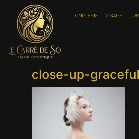
contenu
principal
ONGLERIE
VISAGE
COR
close-up-graceful