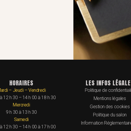
HORAIRES
LES INFOS LÉGALE
ardi – Jeudi – Vendredi
Politique de confidential
 à 12 h 30 – 14 h 00 à 18 h 30
Mentions légales
Mercredi
Gestion des cookies
9 h 30 à 13 h 30
Politique du salon
Samedi
Information Réglementair
 à 12 h 30 – 14 h 00 à 17 h 00