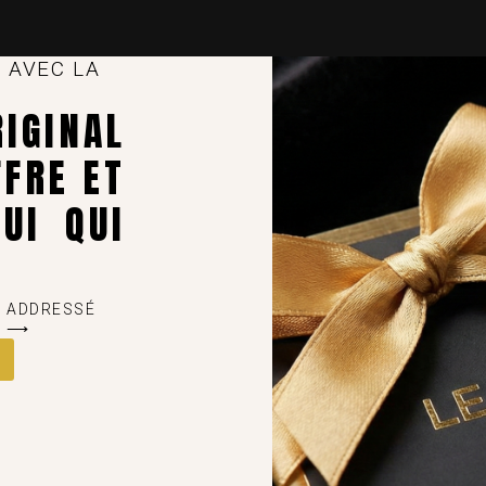
 AVEC LA
GINAL
FFRE ET
UI QUI
E ADDRESSÉ
E ⟶