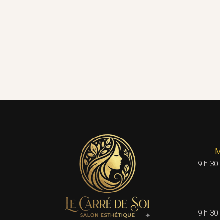
M
9 h 30
9 h 30