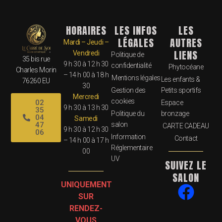
HORAIRES
LES INFOS
LES
LÉGALES
AUTRES
Mardi – Jeudi –
LIENS
Vendredi
Politique de
35 bis rue
9 h 30 à 12 h 30
confidentialité
Phytocéane
Charles Morin
– 14 h 00 à 18 h
Mentions légales
Les enfants &
76260 EU
30
Gestion des
Petits sportifs
Mercredi
cookies
02
Espace
9 h 30 à 13 h 30
35
Politique du
bronzage
04
Samedi
salon
47
CARTE CADEAU
9 h 30 à 12 h 30
06
Information
Contact
– 14 h 00 à 17 h
Réglementaire
00
UV
SUIVEZ LE
SALON
UNIQUEMENT
SUR
RENDEZ-
VOUS