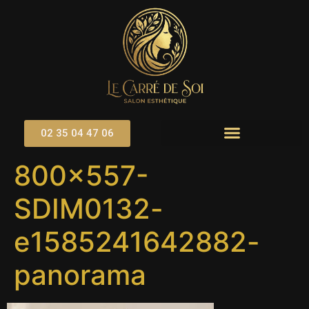
contenu
principal
02 35 04 47 06
800×557-
SDIM0132-
e1585241642882-
panorama