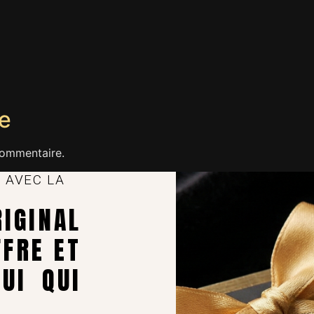
e
commentaire.
 AVEC LA
GINAL
FFRE ET
UI QUI