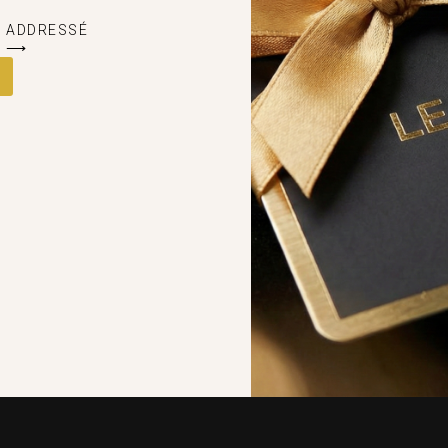
E ADDRESSÉ
E ⟶